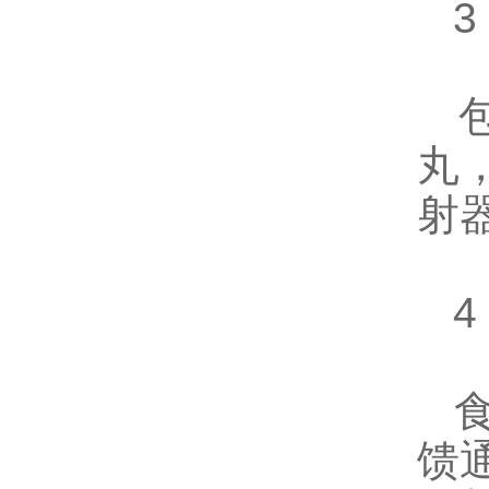
3
包
丸，
射
4
食
馈