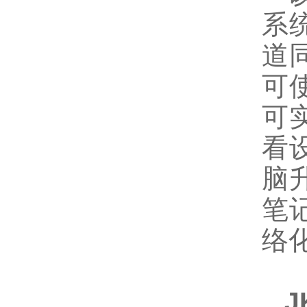
系
道
可
可
看
脑
笔
络
J