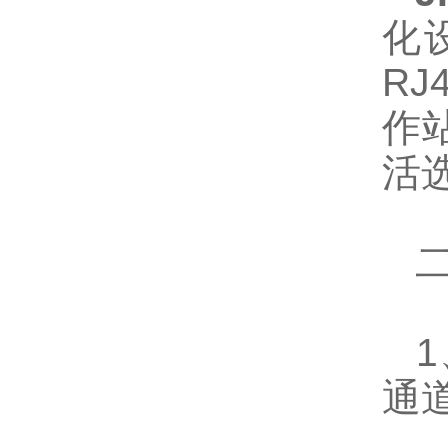
化
R
作
活
二
1
通