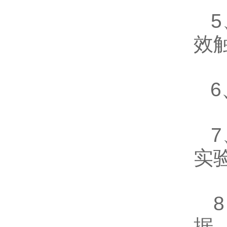
5
效
6
7
实
8
据