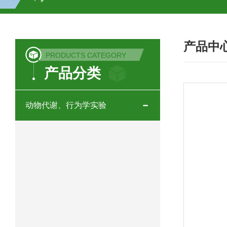
JK-TS03新型大小鼠糖水偏好实验系统
产品中
JK-IPD双通道脑室微量注射泵
JK-
PRODUCTS CATEGORY
产品分类
JK-ABD全自动颅脑脊髓损伤撞击仪
JK-PBD气动颅脑脊髓损伤撞击仪
J
动物代谢、行为学实验
JK-BSP-S数显式脑立体定位仪
JK
JK-TK小动物体温维持记录仪
JK-
JK-TPM热梯度痛觉测试仪
JK-M
JK-LPM鼠尾光照测痛仪
JK-HPM