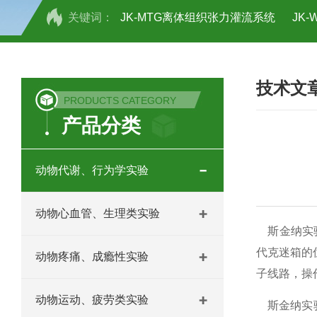
关键词：
JK-MTG离体组织张力灌流系统
JK
JK-TS03新型大小鼠糖水偏好实验系统
技术文
JK-IPD双通道脑室微量注射泵
JK-
PRODUCTS CATEGORY
产品分类
JK-ABD全自动颅脑脊髓损伤撞击仪
JK-PBD气动颅脑脊髓损伤撞击仪
J
动物代谢、行为学实验
JK-BSP-S数显式脑立体定位仪
JK
动物心血管、生理类实验
JK-TK小动物体温维持记录仪
JK-
斯金纳实验
代克迷箱的
动物疼痛、成瘾性实验
JK-TPM热梯度痛觉测试仪
JK-M
子线路，操
动物运动、疲劳类实验
JK-LPM鼠尾光照测痛仪
JK-HPM
斯金纳实验